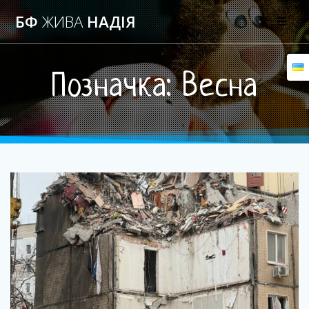
Skip
БФ
ЖИВА
НАДIЯ
to
content
Позначка:
Весна