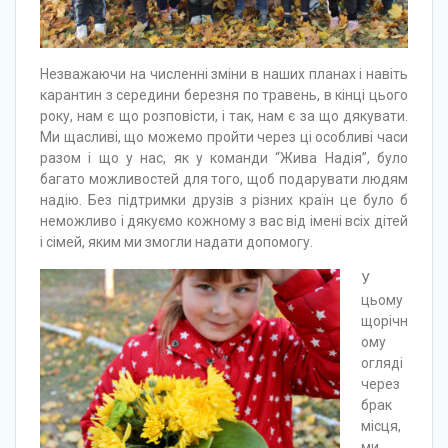
Незважаючи на численні зміни в наших планах і навіть
карантин з середини березня по травень, в кінці цього
року, нам є що розповісти, і так, нам є за що дякувати.
Ми щасливі, що можемо пройти через ці особливі часи
разом і що у нас, як у команди “Жива Надія”, було
багато можливостей для того, щоб подарувати людям
надію. Без підтримки друзів з різних країн це було б
неможливо і дякуємо кожному з вас від імені всіх дітей
і сімей, яким ми змогли надати допомогу.
У
цьому
щорічн
ому
огляді
через
брак
місця,
ми