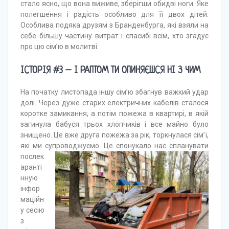
стало ясно, що вона виживе, зберігши обидві ноги. Яке
полегшення і радість особливо для її двох дітей.
Особлива подяка друзям з Бранденбурга, які взяли на
себе більшу частину витрат і спасибі всім, хто згадує
про цю сім’ю в молитві.
ІСТОРІЯ #3 – І РАПТОМ ТИ ОПИНЯЄШСЯ НІ З ЧИМ
На початку листопада іншу сім’ю збагнув важкий удар
долі. Через дуже старих електричних кабелів сталося
коротке замикання, а потім пожежа в квартирі, в якій
загинула бабуся трьох хлопчиків і все майно було
знищено. Це вже друга пожежа за рік, торкнулася сім’ї,
які ми супроводжуємо.
Це спонукало нас спланувати
послек
аранті
нную
інфор
маційн
у сесію
з