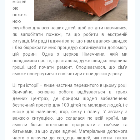
місцев
ою
пожеж
ною
службою для всіх наших дітей, щоб всі діти навчилися,
як запобігати пожежі, та що робити в екстреній
ситуації. Ми раді і вдячні за те, що нам вдалося швидко
і без бюрократичних процедур організувати допомогу
цій родині. Одна з церков Німеччини, якій ми
повідомили про те, що сталося, дуже швидко виділила
гроші, щоб почати ремонт. Сподіваємося, що сім’я
зможе повернутися в свої чотири стіни до кінця року.
Ці три історії – лише частина пережитого в цьому році.
Звичайно, основна робота відбувається в трьох
денних центрах, де фондом щодня забезпечено
безпечний простір для 100 дітей та молодих людей, і є
місце для навчання, ігор, сміху і плачу. У зв’язку з
важкою ситуацією, що склалася по всій країні, ми
змогли більш інтенсивно працювати з сім’ями та
батьками, за що дуже вдячні.
Матеріальна допомога
часто є ключем до сердець людей, які потім також