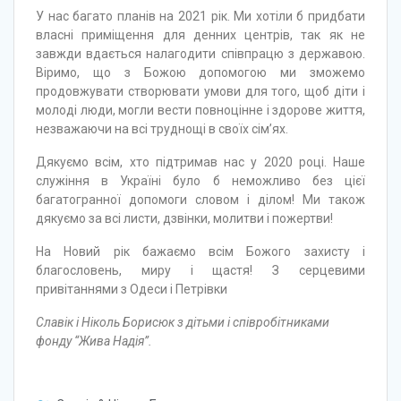
У нас багато планів на 2021 рік. Ми хотіли б придбати
власні приміщення для денних центрів, так як не
завжди вдається налагодити співпрацю з державою.
Віримо, що з Божою допомогою ми зможемо
продовжувати створювати умови для того, щоб діти і
молоді люди, могли вести повноцінне і здорове життя,
незважаючи на всі труднощі в своїх сім’ях.
Дякуємо всім, хто підтримав нас у 2020 році. Наше
служіння в Україні було б неможливо без цієї
багатогранної допомоги словом і ділом! Ми також
дякуємо за всі листи, дзвінки, молитви і пожертви!
На Новий рік бажаємо всім Божого захисту і
благословень, миру і щастя! З серцевими
привітаннями з Одеси і Петрівки
Славік і Ніколь Борисюк з дітьми і співробітниками
фонду “Жива Надія”.