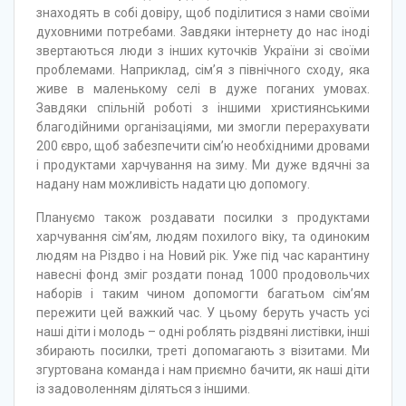
знаходять в собі довіру, щоб поділитися з нами своїми
духовними потребами. Завдяки інтернету до нас іноді
звертаються люди з інших куточків України зі своїми
проблемами. Наприклад, сім’я з північного сходу, яка
живе в маленькому селі в дуже поганих умовах.
Завдяки спільній роботі з іншими християнськими
благодійними організаціями, ми змогли перерахувати
200 євро, щоб забезпечити сім’ю необхідними дровами
і продуктами харчування на зиму. Ми дуже вдячні за
надану нам можливість надати цю допомогу.
Плануємо також роздавати посилки з продуктами
харчування сім’ям, людям похилого віку, та одиноким
людям на Різдво і на Новий рік. Уже під час карантину
навесні фонд зміг роздати понад 1000 продовольчих
наборів і таким чином допомогти багатьом сім’ям
пережити цей важкий час. У цьому беруть участь усі
наші діти і молодь – одні роблять різдвяні листівки, інші
збирають посилки, треті допомагають з візитами. Ми
згуртована команда і нам приємно бачити, як наші діти
із задоволенням діляться з іншими.