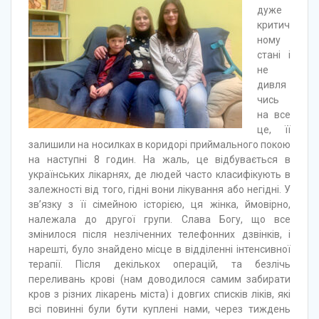
дуже
критич
ному
стані і
не
дивля
чись
на все
це, її
залишили на носилках в коридорі приймального покою
на наступні 8 годин. На жаль, це відбувається в
українських лікарнях, де людей часто класифікують в
залежності від того, гідні вони лікування або негідні. У
зв’язку з її сімейною історією, ця жінка, ймовірно,
належала до другої групи. Слава Богу, що все
змінилося після незліченних телефонних дзвінків, і
нарешті, було знайдено місце в відділенні інтенсивної
терапії. Після декількох операцій, та безлічь
переливань крові (нам доводилося самим забирати
кров з різних лікарень міста) і довгих списків ліків, які
всі повинні були бути куплені нами, через тиждень