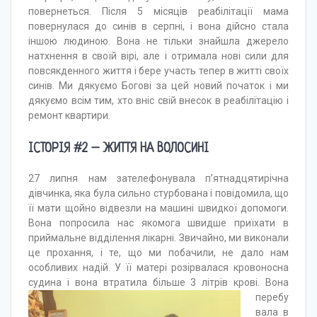
повернеться. Після 5 місяців реабілітації мама
повернулася до синів в серпні, і вона дійсно стала
іншою людиною. Вона не тільки знайшла джерело
натхнення в своїй вірі, але і отримала нові сили для
повсякденного життя і бере участь тепер в житті своїх
синів. Ми дякуємо Богові за цей новий початок і ми
дякуємо всім тим, хто вніс свій внесок в реабілітацію і
ремонт квартири.
ІСТОРІЯ #2 – ЖИТТЯ НА ВОЛОСИНІ
27 липня нам зателефонувала п’ятнадцятирічна
дівчинка, яка була сильно стурбована і повідомила, що
її мати щойно відвезли на машині швидкої допомоги.
Вона попросила нас якомога швидше приїхати в
приймальне відділення лікарні. Звичайно, ми виконали
це прохання, і те, що ми побачили, не дало нам
особливих надій. У її матері розірвалася кровоносна
судина і вона втратила більше 3 літрів крові.
Вона
перебу
вала в