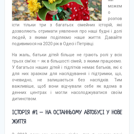
можем
о
розпов
істи тільки три з багатьох сімейних історій, які
дозволяють отримати уявлення про наші будні і долі
людей, з якими поділяємо наше життя. Давайте
подивимося на 2020 рік в Одесі і Петрівці.
На жаль, батьки дітей більше не грають ролі у всіх
трьох сім’ях – як в більшості сімей, з якими працюємо.
У багатьох наших дітей і підлітків немає батьків, які є
для них зразком для наслідування і підтримки, що,
очевидно, не залишається без наслідків. Тим
важливіше, щоб вони відчували себе як вдома в
денних центрах і могли насолоджуватися своїм
дитинством.
ІСТОРІЯ #1 – НА ОСТАННЬОМУ АВТОБУСІ У НОВЕ
ЖИТТЯ