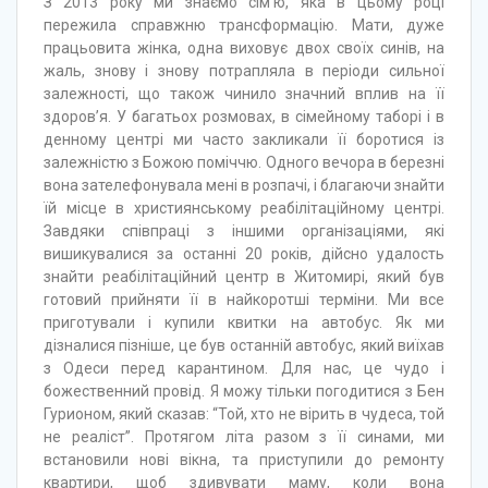
З 2013 року ми знаємо сім’ю, яка в цьому році
пережила справжню трансформацію. Мати, дуже
працьовита жінка, одна виховує двох своїх синів, на
жаль, знову і знову потрапляла в періоди сильної
залежності, що також чинило значний вплив на її
здоров’я. У багатьох розмовах, в сімейному таборі і в
денному центрі ми часто закликали її боротися із
залежністю з Божою поміччю. Одного вечора в березні
вона зателефонувала мені в розпачі, і благаючи знайти
їй місце в християнському реабілітаційному центрі.
Завдяки співпраці з іншими організаціями, які
вишикувалися за останні 20 років, дійсно удалость
знайти реабілітаційний центр в Житомирі, який був
готовий прийняти її в найкоротші терміни. Ми все
приготували і купили квитки на автобус. Як ми
дізналися пізніше, це був останній автобус, який виїхав
з Одеси перед карантином. Для нас, це чудо і
божественний провід. Я можу тільки погодитися з Бен
Гурионом, який сказав: “Той, хто не вірить в чудеса, той
не реаліст”. Протягом літа разом з її синами, ми
встановили нові вікна, та приступили до ремонту
квартири, щоб здивувати маму, коли вона