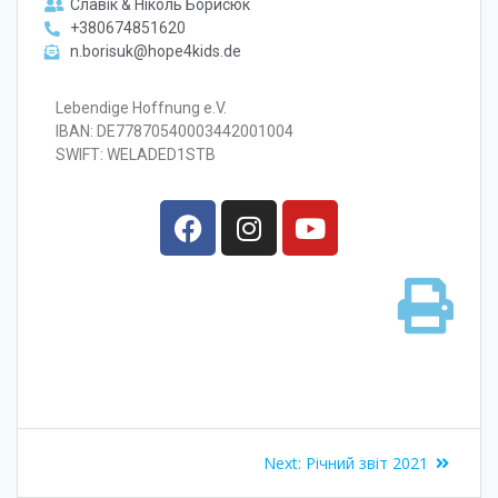
Славік & Ніколь Борисюк
+380674851620
n.borisuk@hope4kids.de
Lebendige Hoffnung e.V.
IBAN: DE77870540003442001004
SWIFT: WELADED1STB
Next:
Річний звіт 2021