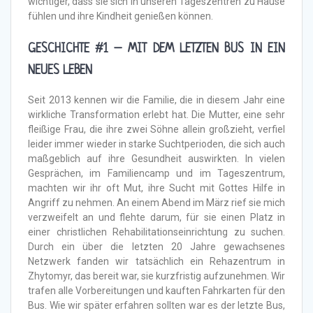
wichtiger, dass sie sich in unseren Tageszentren zu Hause
fühlen und ihre Kindheit genießen können.
GESCHICHTE #1 – MIT DEM LETZTEN BUS IN EIN
NEUES LEBEN
Seit 2013 kennen wir die Familie, die in diesem Jahr eine
wirkliche Transformation erlebt hat. Die Mutter, eine sehr
fleißige Frau, die ihre zwei Söhne allein großzieht, verfiel
leider immer wieder in starke Suchtperioden, die sich auch
maßgeblich auf ihre Gesundheit auswirkten. In vielen
Gesprächen, im Familiencamp und im Tageszentrum,
machten wir ihr oft Mut, ihre Sucht mit Gottes Hilfe in
Angriff zu nehmen. An einem Abend im März rief sie mich
verzweifelt an und flehte darum, für sie einen Platz in
einer christlichen Rehabilitationseinrichtung zu suchen.
Durch ein über die letzten 20 Jahre gewachsenes
Netzwerk fanden wir tatsächlich ein Rehazentrum in
Zhytomyr, das bereit war, sie kurzfristig aufzunehmen. Wir
trafen alle Vorbereitungen und kauften Fahrkarten für den
Bus. Wie wir später erfahren sollten war es der letzte Bus,