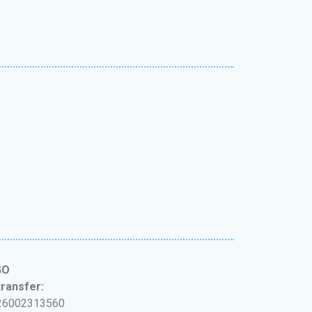
GO
ransfer:
26002313560