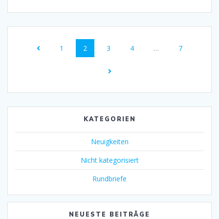
Posts
Page
1
Page
2
Page
3
Page
4
…
Page
7
navigation
KATEGORIEN
Neuigkeiten
Nicht kategorisiert
Rundbriefe
NEUESTE BEITRÄGE