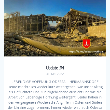
Update #4
31. Mai 2022
LEBENDIGE HOFFNUNG ODESSA – HERMANNSDORF
Heute möchte ich wieder kurz weitergeben, wie unser Alltag
als Geflüchtete und Zurückgebliebene aussieht und wie die
Arbeit von Lebendige Hoffnung weitergeht. Leider haben in
den vergangenen Wochen die Angriffe im Osten und Süden
der Ukraine zugenommen. Immer wieder wird auch Odessa